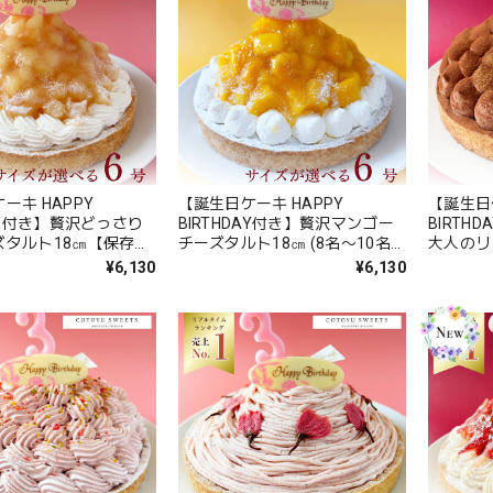
ーキ HAPPY
【誕生日ケーキ HAPPY
【誕生日ケ
DAY付き】贅沢どっさり
BIRTHDAY付き】贅沢マンゴー
BIRTH
ズタルト18㎝【保存料
チーズタルト18㎝ (8名〜10名
大人のリ
添加 スイーツ お取り
様用)【保存料 着色料 無添加 ス
(8名〜1
¥6,130
¥6,130
イーツ お取り寄せ お中元 御中
料 無添
元 夏ギフト 送料無料】
お中元 
料】