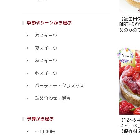
【誕生日ケ
季節やシーンから選ぶ
BIRTH
めのかのモ
(8名〜1
春スイーツ
料 無添加
お中元 御
夏スイーツ
料】
秋スイーツ
冬スイーツ
パーティー・クリスマス
詰め合わせ・贈答
予算から選ぶ
【12〜6
ストロベ
【保存料 
〜1,000円
ツ お取り