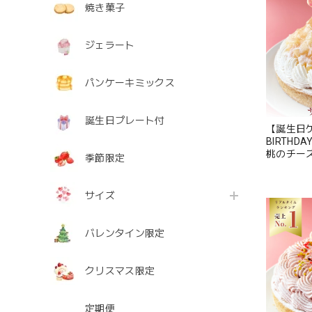
焼き菓子
ジェラート
パンケーキミックス
誕生日プレート付
【誕生日ケ
BIRTH
桃のチー
季節限定
着色料 無
寄せ お中元 御中元 夏ギフト 送
料無料】
サイズ
バレンタイン限定
クリスマス限定
定期便