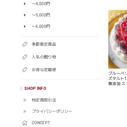
ギフト 送
〜4,000円
〜5,000円
〜6,000円
季節限定商品
人気の贈り物
お得な定期便
ブルーベ
ズタルト1
無添加 ス
SHOP INFO
中元 御中
料】
特定商取引法
プライバシーポリシー
CONCEPT