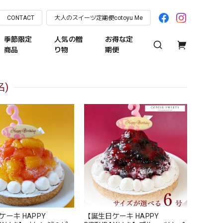
CONTACT
大人のスイーツ定期便cotoyu Me
季節限定
人気の贈
お得な定
商品
り物
期便
名)
ーキ HAPPY
【誕生日ケーキ HAPPY