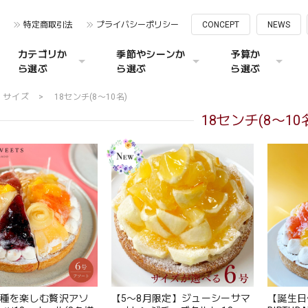
特定商取引法
プライバシーポリシー
CONCEPT
NEWS
カテゴリか
季節やシーンか
予算か
ら選ぶ
ら選ぶ
ら選ぶ
サイズ
18センチ(8〜10名)
18センチ(8〜10
8種を楽しむ贅沢アソ
【5〜8月限定】ジューシーサマ
【誕生日ケ