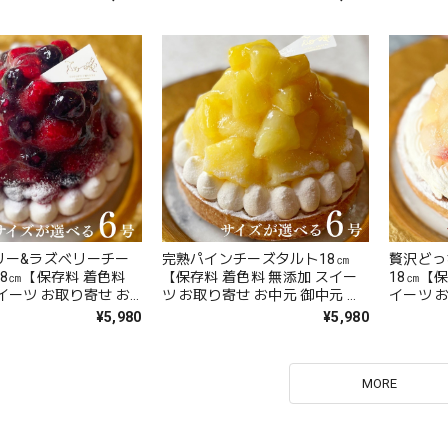
料無料】
ギフト 送料無料】
ギフト 
リー&ラズベリーチー
完熟パインチーズタルト18㎝
贅沢どっ
8㎝【保存料 着色料
【保存料 着色料 無添加 スイー
18㎝【保
イーツ お取り寄せ お
ツ お取り寄せ お中元 御中元 夏
イーツ 
元 夏ギフト 送料無
ギフト 送料無料】
元 夏ギ
¥5,980
¥5,980
MORE