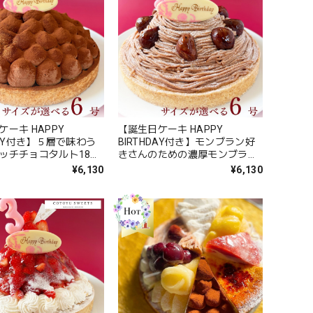
ーキ HAPPY
【誕生日ケーキ HAPPY
DAY付き】５層で味わう
BIRTHDAY付き】モンブラン好
ッチチョコタルト18㎝
きさんのための濃厚モンブラン
0名様用)【保存料 着色
チーズタルト18㎝(8名〜10名様
¥6,130
¥6,130
加 スイーツ お取り寄せ
用)【保存料 着色料 無添加 スイ
御中元 夏ギフト 送料無
ーツ お取り寄せ お中元 御中元
夏ギフト 送料無料】