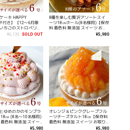
ーキ HAPPY
8種を楽しむ贅沢アソートスイ
DAY付き】【12〜6月限
ーツ18㎝ホール(8名様用)【保存
いちごのストロベリー
料 着色料 無添加 スイーツ お取
ルト18㎝【保存料 着色
り寄せ お中元 御中元 夏ギフト
¥6,130
SOLD OUT
¥5,980
加 スイーツ お取り寄せ
送料無料】
御中元 夏ギフト 送料無
とゆめのかのモンブラ
オレンジ＆ピンクグレープフル
18㎝ (8名〜10名様用)
ーツチーズタルト18㎝【保存料
 着色料 無添加 スイー
着色料 無添加 スイーツ お取り
寄せ お中元 御中元 夏
寄せ お中元 御中元 夏ギフト 送
¥5,980
¥5,980