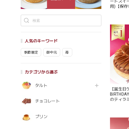
ートスイー
用)【保存
ーツ お取
夏ギフト
人気のキーワード
季節限定
御中元
苺
カテゴリから選ぶ
タルト
【誕生日ケ
BIRTH
のティラミ
チョコレート
名〜10名
無添加 ス
中元 御中
プリン
料】