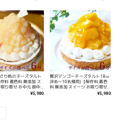
送料無料】
料無料】
さり桃のチーズタルト
贅沢マンゴーチーズタルト18㎝
存料 着色料 無添加 ス
(8名〜10名様用)【保存料 着色
お取り寄せ お中元 御中
料 無添加 スイーツ お取り寄せ
フト 送料無料】
お中元 御中元 夏ギフト 送料無
¥5,980
¥5,980
料】