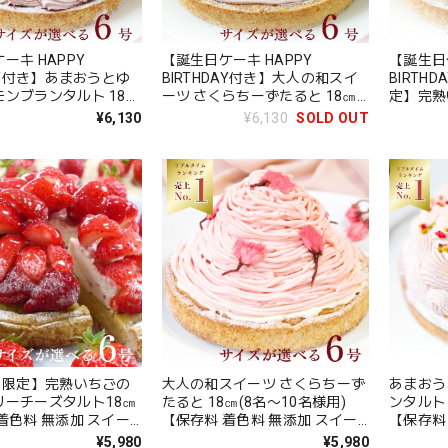
ーキ HAPPY
【誕生日ケーキ HAPPY
【誕生日ケ
DAY付き】あまおうとゆ
BIRTHDAY付き】大人の和スイ
BIRTH
ンブランタルト 18㎝
ーツ さくらちーずたると 18㎝
定】完熟
0名様用)【保存料 着色
(8名〜10名様用)【保存料 着色
チーズタ
¥6,130
¥6,130
SOLD OUT
 スイーツ お取り寄せ
料 無添加 スイーツ お取り寄せ
料 無添
中元 夏ギフト 送料無
母の日 送料無料】
お中元 
料】
月限定】完熟いちごの
大人の和スイーツ さくらちーず
あまおう
リーチーズタルト18㎝
たると 18㎝(8名〜10名様用)
ンタルト 
着色料 無添加 スイー
【保存料 着色料 無添加 スイー
【保存料
寄せ お中元 御中元 夏
ツ お取り寄せ お中元 御中元 夏
ツ お取り
¥5,980
¥5,980