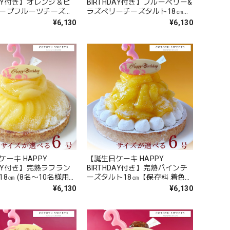
DAY付き】オレンジ＆ピ
BIRTHDAY付き】ブルーベリー&
ープフルーツチーズタ
ラズベリーチーズタルト18㎝
㎝【保存料 着色料 無添
【保存料 着色料 無添加 スイー
¥6,130
¥6,130
ーツ お取り寄せ お中元
ツ お取り寄せ お中元 御中元 夏
夏ギフト 送料無料】
ギフト 送料無料】
ーキ HAPPY
【誕生日ケーキ HAPPY
DAY付き】完熟ラフラン
BIRTHDAY付き】完熟パインチ
8㎝ (8名〜10名様用)
ーズタルト18㎝【保存料 着色料
 着色料 無添加 スイー
無添加 スイーツ お取り寄せ お
¥6,130
¥6,130
元 御中元 夏
中元 御中元 夏ギフト 送料無
送料無料】
料】