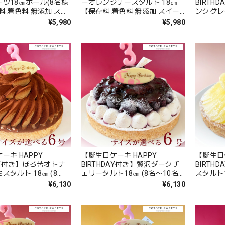
ツ18㎝ホール(8名様
ーオレンジチーズタルト 18㎝
BIRTH
料 着色料 無添加 スイ
【保存料 着色料 無添加 スイー
ンクグレ
り寄せ お中元 御中元
ツ お取り寄せ お中元 御中元 夏
ルト18
¥5,980
¥5,980
 送料無料】
ギフト 送料無料】
加 スイ
御中元 
ーキ HAPPY
【誕生日ケーキ HAPPY
【誕生日ケ
DAY付き】ほろ苦オトナ
BIRTHDAY付き】贅沢ダークチ
BIRTH
スタルト 18㎝ (8
ェリータルト18㎝ (8名〜10名
スタルト1
様用)【保存料 着色料
様用)【保存料 着色料 無添加 ス
【保存料
¥6,130
¥6,130
イーツ お取り寄せ お
イーツ お取り寄せ お中元 御中
ツ お取り寄せ お中
元 夏ギフト 送料無
元 夏ギフト 送料無料】
ギフト 