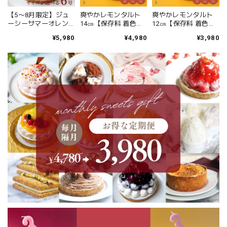
【5〜8月限定】ジュ
爽やかレモンタルト
爽やかレモンタルト
ーシーサマーオレン
14㎝【保存料 着色料
12㎝【保存料 着色料
ジチーズタルト 18㎝
無添加 スイーツ お取
無添加 スイーツ お取
¥5,980
¥4,980
¥3,980
【保存料 着色料 無添
り寄せ お中元 御中元
り寄せ お中元 御中元
加 スイーツ お取り寄
夏ギフト 送料無料】
夏ギフト 送料無料】
せ お中元 御中元 夏ギ
フト 送料無料】