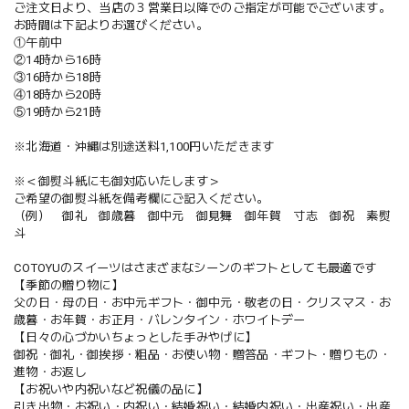
ご注文日より、当店の３営業日以降でのご指定が可能でございます。
お時間は下記よりお選びください。
①午前中
②14時から16時
③16時から18時
④18時から20時
⑤19時から21時
※北海道・沖縄は別途送料1,100円いただきます
※＜御熨斗紙にも御対応いたします＞
ご希望の御熨斗紙を備考欄にご記入ください。
（例） 御礼 御歳暮 御中元 御見舞 御年賀 寸志 御祝 素熨
斗
COTOYUのスイーツはさまざまなシーンのギフトとしても最適です
【季節の贈り物に】
父の日・母の日・お中元ギフト・御中元・敬老の日・クリスマス・お
歳暮・お年賀・お正月・バレンタイン・ホワイトデー
【日々の心づかいちょっとした手みやげに】
御祝・御礼・御挨拶・粗品・お使い物・贈答品・ギフト・贈りもの・
進物・お返し
【お祝いや内祝いなど祝儀の品に】
引き出物・お祝い・内祝い・結婚祝い・結婚内祝い・出産祝い・出産