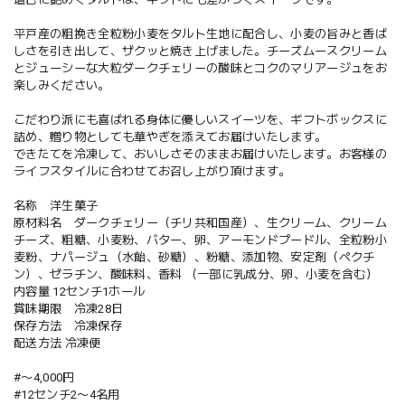
平戸産の粗挽き全粒粉小麦をタルト生地に配合し、小麦の旨みと香ば
しさを引き出して、ザクッと焼き上げました。チーズムースクリーム
とジューシーな大粒ダークチェリーの酸味とコクのマリアージュをお
楽しみください。
こだわり派にも喜ばれる身体に優しいスイーツを、ギフトボックスに
詰め、贈り物としても華やぎを添えてお届けいたします。
できたてを冷凍して、おいしさそのままお届けいたします。お客様の
ライフスタイルに合わせてお召し上がり頂けます。
名称 洋生菓子
原材料名 ダークチェリー（チリ共和国産）、生クリーム、クリーム
チーズ、粗糖、小麦粉、バター、卵、アーモンドプードル、全粒粉小
麦粉、ナパージュ（水飴、砂糖）、粉糖、添加物、安定剤（ペクチ
ン）、ゼラチン、酸味料、香料 （一部に乳成分、卵、小麦を含む）
内容量 12センチ1ホール
賞味期限 冷凍28日
保存方法 冷凍保存
配送方法 冷凍便
#〜4,000円
#12センチ2〜4名用