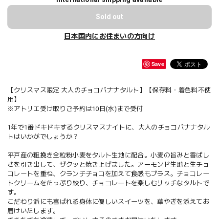
Sold out
日本国内にお住まいの方向け
Save
【クリスマス限定 大人のチョコバナナタルト】【保存料・着色料不使
用】
※アトリエ受け取りご予約は10日(水)まで受付
1年で1番ドキドキするクリスマスナイトに、大人のチョコバナナタル
トはいかがでしょうか？
平戸産の粗挽き全粒粉小麦をタルト生地に配合。小麦の旨みと香ばし
さを引き出して、ザクッと焼き上げました。アーモンド生地と生チョ
コレートを重ね、クランチチョコを加えて食感もプラス。チョコレー
トクリームをたっぷり絞り、チョコレートを楽しむリッチなタルトで
す。
こだわり派にも喜ばれる身体に優しいスイーツを、華やぎを添えてお
届けいたします。