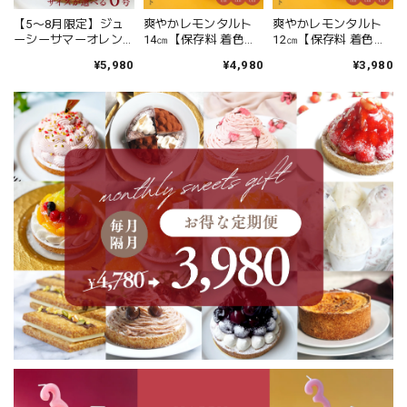
【5〜8月限定】ジュ
爽やかレモンタルト
爽やかレモンタルト
ーシーサマーオレン
14㎝【保存料 着色料
12㎝【保存料 着色料
ジチーズタルト 18㎝
無添加 スイーツ お取
無添加 スイーツ お取
¥5,980
¥4,980
¥3,980
【保存料 着色料 無添
り寄せ お中元 御中元
り寄せ お中元 御中元
加 スイーツ お取り寄
夏ギフト 送料無料】
夏ギフト 送料無料】
せ お中元 御中元 夏ギ
フト 送料無料】