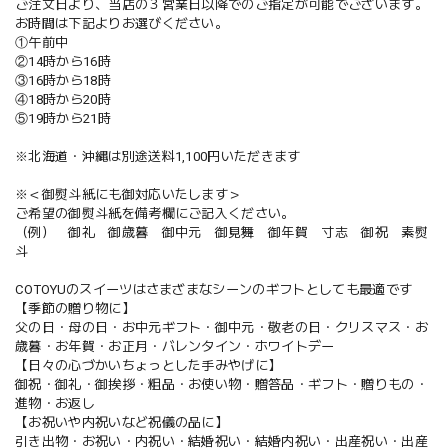
ご注文日より、当店の３営業日以降でのご指定が可能でございます。
お時間は下記よりお選びください。
①午前中
②14時から16時
③16時から18時
④18時から20時
⑤19時から21時
※北海道・沖縄は別途送料1,100円いただきます
※＜御熨斗紙にも御対応いたします＞
ご希望の御熨斗紙を備考欄にご記入ください。
（例） 御礼 御歳暮 御中元 御見舞 御年賀 寸志 御祝 素熨
斗
COTOYUのスイーツはさまざまなシーンのギフトとしても最適です
【季節の贈り物に】
父の日・母の日・お中元ギフト・御中元・敬老の日・クリスマス・お
歳暮・お年賀・お正月・バレンタイン・ホワイトデー
【日々の心づかいちょっとした手みやげに】
御祝・御礼・御挨拶・粗品・お使い物・贈答品・ギフト・贈りもの・
進物・お返し
【お祝いや内祝いなど祝儀の品に】
引き出物・お祝い・内祝い・結婚祝い・結婚内祝い・出産祝い・出産