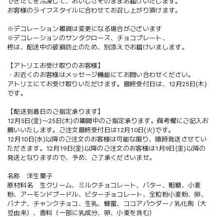
できたてを冷凍して、おいしさそのままお届けいたします。
お客様のライフスタイルに合わせてお召し上がり頂けます。
※デコレーション雑貨は変更になる場合がございます
※デコレーションのサンタクロース、チョコプレート、
柊は、配送中の破損防止のため、別添えでお届けいまします。
【アトリエお受け取りのお客様】
・お近くのお客様はメッセージ機能にてお問い合わせください。
アトリエにてお受け取りいただけます。最終受付日は、12月25日(木)
です。
【配送到着日のご指定承ります】
12月5日(金)〜25日(木)の期間中のご指定承ります。備考欄にご記入お
願いいたします。ご注文最終受付日は12月10日(火)です。
12月10日(水)以降のご注文のお客様は可能な限り、随時発送させてい
ただきます。12月19日(金)以降のご注文のお客様は1月9日(金)以降の
発送となりますので、予め、ご了承くださいませ。
名称 洋生菓子
原材料名 生クリーム、ミルクチョコレート、バター、粗糖、小麦
粉、アーモンドプードル、ビターチョコレート、全粒粉小麦粉、卵、
バナナ、チャンクチョコ、生乳、蜂蜜、ココアパウダー / 乳化剤（大
豆由来）、香料（一部に乳成分、卵、小麦を含む）