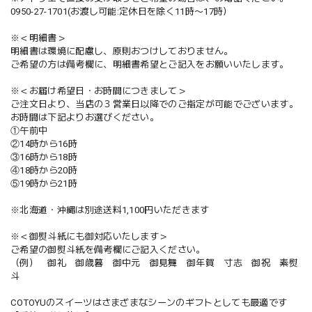
0950-27-1701(お渡し可能:定休日を除く11時〜17時）
※＜明細書＞
明細書は環境に配慮し、原則おつけしておりません。
ご希望の方は備考欄に、明細書希望とご記入をお願いいたします。
※＜お届け希望日・お時間につきまして＞
ご注文日より、当店の３営業日以降でのご指定が可能でございます。
お時間は下記よりお選びください。
①午前中
②14時から16時
③16時から18時
④18時から20時
⑤19時から21時
※北海道・沖縄は別途送料1,100円いただきます
※＜御熨斗紙にも御対応いたします＞
ご希望の御熨斗紙を備考欄にご記入ください。
（例） 御礼 御歳暮 御中元 御見舞 御年賀 寸志 御祝 素熨
斗
COTOYUのスイーツはさまざまなシーンのギフトとしても最適です