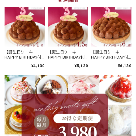
関連商品
【誕生日ケーキ
【誕生日ケーキ
【誕生日ケーキ
HAPPY BIRTHDAY付
HAPPY BIRTHDAY付
HAPPY BIRTHDAY付
き】大人のリッチチ
き】５層で味わう大
き】５層で味わう大
¥4,130
¥5,130
¥6,130
ョコタルト12㎝ (2
人のリッチチョコタ
人のリッチチョコタ
名〜4名様用)【保存料
ルト14㎝ (4名〜6名様
ルト18㎝ (8名〜10名
着色料 無添加 スイー
用)【保存料 着色料 無
様用)【保存料 着色料
ツ お取り寄せ お中元
添加 スイーツ お取り
無添加 スイーツ お取
御中元 夏ギフト 送料
寄せ お中元 御中元 夏
り寄せ お中元 御中元
無料】
ギフト 送料無料】
夏ギフト 送料無料】