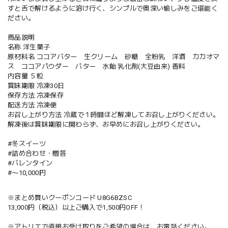
すと舌で解けるように溶け行く、シンプルで奥深い愉しみをご堪能く
ださい。
商品説明
名称 洋生菓子
原材料名 ココアバター 生クリーム 砂糖 全粉乳 洋酒 カカオマ
ス ココアパウダー バター 水飴 乳化剤(大豆由来) 香料
内容量 ５粒
賞味期限 冷凍30日
保存方法 冷凍保存
配送方法 冷凍便
お召し上がり方法 冷蔵で１時間ほど解凍してお召し上がりください。
解凍後は賞味期限に関わらず、お早めにお召し上がりください。
#冬スイーツ
#詰め合わせ・贈答
#バレンタイン
#〜10,000円
※まとめ買いクーポンコード U8G6BZSC
13,000円（税込）以上ご購入で1,500円OFF！
※アトリエで直接お受け取りをご希望の場合は、お電話ください。