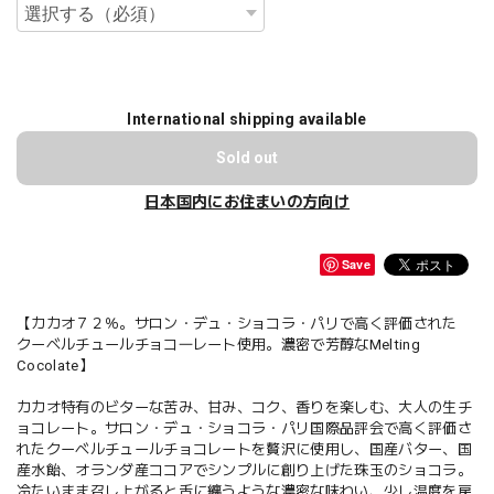
International shipping available
Sold out
日本国内にお住まいの方向け
Save
【カカオ７２％。サロン・デュ・ショコラ・パリで高く評価された
クーベルチュールチョコ―レート使用。濃密で芳醇なMelting
Cocolate】
カカオ特有のビターな苦み、甘み、コク、香りを楽しむ、大人の生チ
ョコレート。サロン・デュ・ショコラ・パリ国際品評会で高く評価さ
れたクーベルチュールチョコレートを贅沢に使用し、国産バター、国
産水飴、オランダ産ココアでシンプルに創り上げた珠玉のショコラ。
冷たいまま召し上がると舌に纏うような濃密な味わい、少し温度を戻